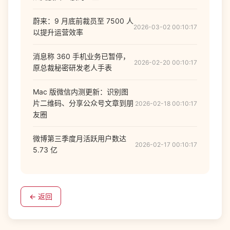
蔚来：9 月底前裁员至 7500 人
2026-03-02 00:10:17
以提升运营效率
消息称 360 手机业务已暂停，
2026-02-20 00:10:17
原总裁秘密研发老人手表
Mac 版微信内测更新：识别图
片二维码、分享公众号文章到朋
2026-02-18 00:10:17
友圈
微博第三季度月活跃用户数达
2026-02-17 00:10:17
5.73 亿
← 返回