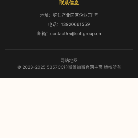
联系信息
地址：铜仁产业园区企业园1号
电话：13920661559
邮箱：contact55@softgroup.cn
网站地图
© 2023–2025 5357CC拉斯维加斯官网主页 版权所有