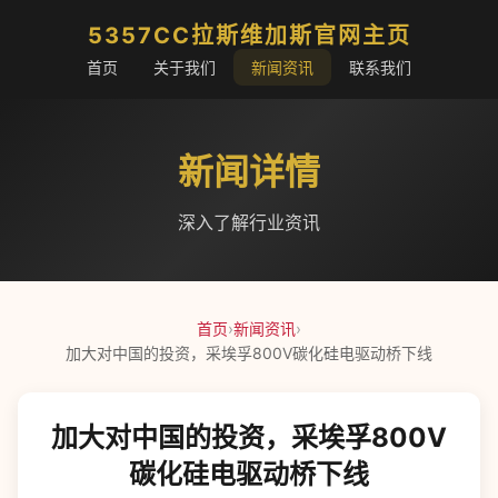
5357CC拉斯维加斯官网主页
首页
关于我们
新闻资讯
联系我们
新闻详情
深入了解行业资讯
首页
›
新闻资讯
›
加大对中国的投资，采埃孚800V碳化硅电驱动桥下线
加大对中国的投资，采埃孚800V
碳化硅电驱动桥下线