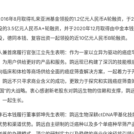
016年8月取得礼来亚洲基金领投的1.2亿元人民币A轮融资，于2
的3.5亿元人民币A+轮融资，并于2020年12月取得由中金本
投，德同本钱、复容出资一起领投的近10亿元人民币B轮融资。
人兼首席履行官张江立先生表明：作为一家以立异为驱动的癌症
、为用户供给更好的产品和服务。鹍远现已构建了深沉的技能根
向临床和体检等商场供给全面的癌症筛查解决方案，一起着力于
，鹍远不只寻求商业含义的成功，更致力于探究和实践癌症筛查
我国”的大战略。衷心感谢新老股东对鹍远生物的信赖和支撑，鹍
，一起生长。
沣石本钱履行董事郭坤先生表明：鹍远生物深耕ctDNA甲基化技
优势和渠道优势。鹍远自主研制的泛癌种以及多个单癌种早筛产
老练的办理模式、顶尖的研制实力以及稳健的商业化途径将引领