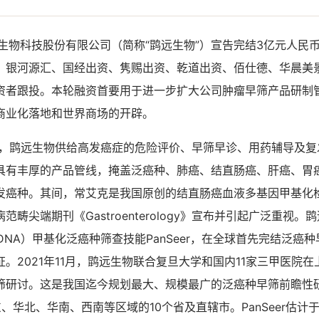
生物科技股份有限公司（简称“鹍远生物”）宣告完结3亿元人民
，银河源汇、国经出资、隽赐出资、乾道出资、佰仕德、华晨美
资者跟投。本轮融资首要用于进一步扩大公司肿瘤早筛产品研制
商业化落地和世界商场的开辟。
以来，鹍远生物供给高发癌症的危险评价、早筛早诊、用药辅导及
具有丰厚的产品管线，掩盖泛癌种、肺癌、结直肠癌、肝癌、胃
发癌种。其间，常艾克是我国原创的结直肠癌血液多基因甲基化
范畴尖端期刊《Gastroenterology》宣布并引起广泛重视
tDNA）甲基化泛癌种筛查技能PanSeer，在全球首先完结泛癌
。2021年11月，鹍远生物联合复旦大学和国内11家三甲医院在
筛研讨。这是我国迄今规划最大、规模最广的泛癌种早筛前瞻性
、华北、华南、西南等区域的10个省及直辖市。PanSeer估计于