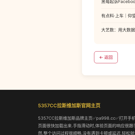
黑莓起诉Faceb
有点料·上车｜仰望
大艺数：用大数据加
← 返回
5357CC拉斯维加斯官网主页
5357CC拉斯维加斯品牌主页✅pa998.cc✅打开手
页面很快加载出来.手指滑动时,体验页面的响应很跟
然.整个访问过程很顺畅,没有遇到卡顿或延迟,轻松就