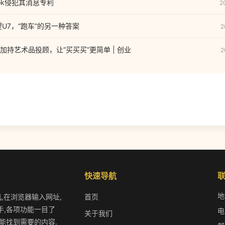
ook侵犯其消息专利
2
U7，“跑车”的另一种答案
2
持艺术品投顾，让“买买买”更简单 | 创业
2
快速导航
地
机,在浏览器输入网址,
首页
手,各项功能一目了
电
关于我们
能找到需要的内容.