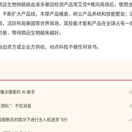
鹍远生物将肠癌血液多基因检测产品常艾克®推向商场后，使用
，不断扩大产品线，丰厚产品维度，树立产品系统和技能壁垒；
限，活跃布局美国等世界商场，其技能才能和产品在全球占有一
前景，等待鹍远生物越来越好。
由出资方或企业方供给，动点科技不做任何背书。
点搜索的 AI 助手
2
R 团队”：不实消息
2
没有地面观察员的情况下进行无人机送货飞行
2