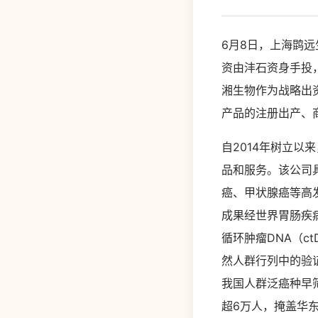
6月8日，上海鹍远
资由沣石资身手投
湘生物作为战略出
产品的注册出产、
自2014年树立
品和服务。该公司
癌、甲状腺癌等高
成果经世界胃肠疾病
循环肿瘤DNA（c
然人群行列中的验证
我国人群泛癌种早
超6万人，掩盖华东