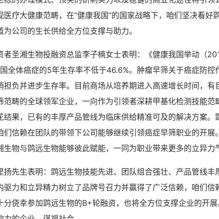
视医疗大健康范畴，在“健康我国”的国家战略下，咱们坚决看好
道为公司的生长供给全方位支撑与助力。
者圣湘生物投融资总监李子楠女士表明：《健康我国举动（2019
全国全体癌症的5年生存率不低于46.6%。肿瘤早筛关于癌症防
销担负并进步生存率。目前商场从培养期进入高速增长时间，有
筛范畴的全球领军企业，一向作为引领者深耕甲基化检测技能范
花结果，已有的丰厚产品管线为临床供给精准可及的解决方案。
咱们信赖在团队的带领下公司能够继续引领癌症早筛职业的开展
湘生物与鹍远生物能够彼此赋能，一同为职业带来更多的立异力
里扬先生表明：鹍远生物技能先进、团队组合强壮、产品管线丰
内驱力和立异精力树立了品牌号召力并赢得了广泛信赖，咱们信
十分侥幸参加鹍远生物的B+轮融资，也将全方位支撑企业的开展
响力的企业，谋福社会。