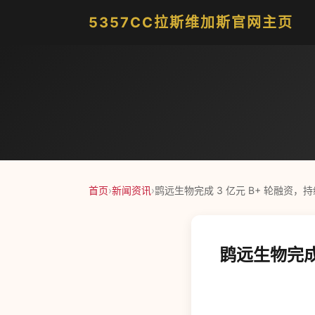
5357CC拉斯维加斯官网主页
首页
›
新闻资讯
›
鹍远生物完成 3 亿元 B+ 轮融资
鹍远生物完成