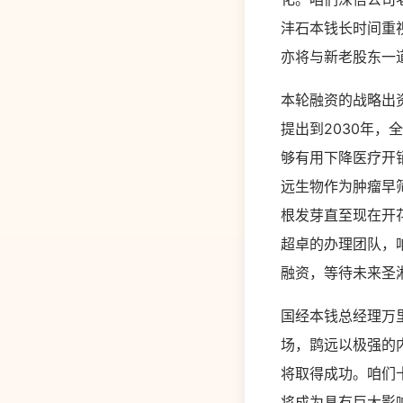
沣石本钱长时间重
亦将与新老股东一
本轮融资的战略出资
提出到2030年，
够有用下降医疗开
远生物作为肿瘤早
根发芽直至现在开
超卓的办理团队，
融资，等待未来圣
国经本钱总经理万
场，鹍远以极强的
将取得成功。咱们
将成为具有巨大影