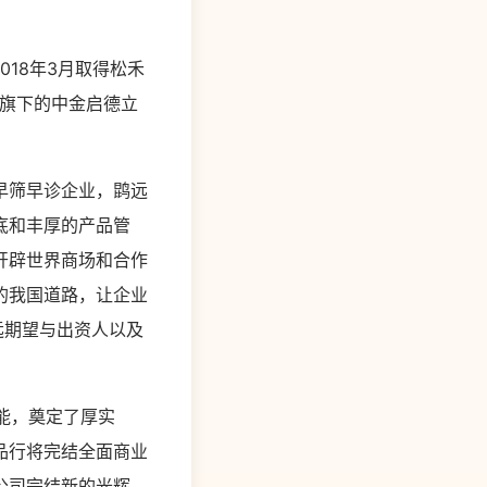
018年3月取得松禾
钱旗下的中金启德立
早筛早诊企业，鹍远
底和丰厚的产品管
开辟世界商场和合作
的我国道路，让企业
远期望与出资人以及
能，奠定了厚实
品行将完结全面商业
公司完结新的光辉。