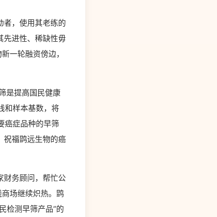
动者，使用其老练的
其先进性、稀缺性毋
物新一轮融资傍边，
筛是提高国民健康
线和样本基数，将
要癌症品种的早筛
，祝福鹍远生物的癌
家财务顾问，帮忙公
钱商场继续炽热。鹍
民检测早筛产品”的