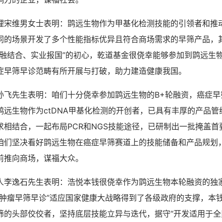
理宋维男女士表明：鹍远生物作为甲基化检测技能的引领者和推
同的场景开发了多个性能指标优异且符合商场需求的早筛产品，
产融结合、实业报国”的初心，乾道基金很侥幸能够参加到鹍远生
症早筛早诊范畴有所开展与打破，助力建造健康我国。
孙飞先生表明：咱们十分侥幸参加鹍远生物的B+轮融资，癌症早
鹍远生物作为ctDNA甲基化检测的开创者，已具有丰厚的产品管
求相结合，一起布局PCR和NGS技能途径，已研制出一批掩盖首
咱们坚决看好鹍远生物在癌症早筛赛道上的技能储备和产品规划
前推向商场，谋福大众。
人李逸石先生表明：浩悦本钱很侥幸作为鹍远生物本轮融资的独
“肿瘤早筛早诊”适应国家健康大战略得到了各级政府的支撑，本
筛的头部佼佼者，坚持底层技能立异与迭代，据守“开发适用于全