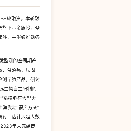
币B+轮融资。本轮融
景旗下基金跟投，圣
管线，并继续推动各
复发监测的全周期产
癌、食道癌、胰腺
检测早筛产品，研讨
。鹍远生物自主研制的
种早筛技能在大型天
上海发动“福声方案”
研讨，估计入组人数
2023年末完结商