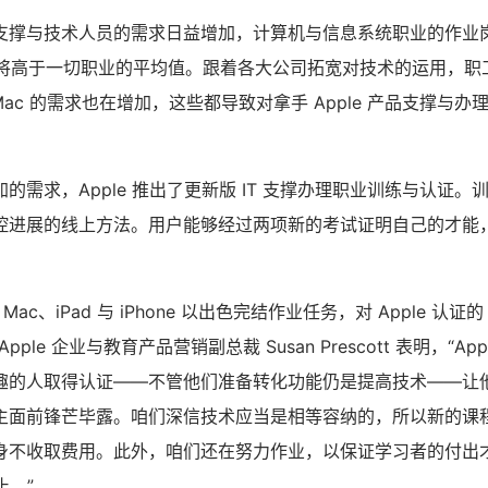
支撑与技术人员的需求日益增加，计算机与信息系统职业的作业岗位
增速将高于一切职业的平均值。跟着各大公司拓宽对技术的运用，
 与 Mac 的需求也在增加，这些都导致对拿手 Apple 产品支撑与办理
的需求，Apple 推出了更新版 IT 支撑办理职业训练与认证。
进展的线上方法。用户能够经过两项新的考试证明自己的才能，取得
ac、iPad 与 iPhone 以出色完结作业任务，对 Apple 认证
ple 企业与教育产品营销副总裁 Susan Prescott 表明，“Ap
趣的人取得认证——不管他们准备转化功能仍是提高技术——让他
主面前锋芒毕露。咱们深信技术应当是相等容纳的，所以新的课
身不收取费用。此外，咱们还在努力作业，以保证学习者的付出
止。”