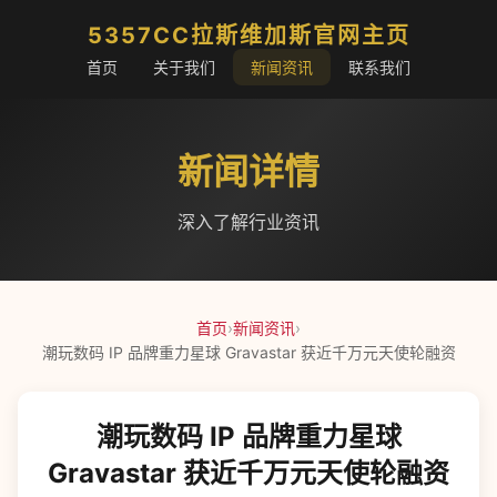
5357CC拉斯维加斯官网主页
首页
关于我们
新闻资讯
联系我们
新闻详情
深入了解行业资讯
首页
›
新闻资讯
›
潮玩数码 IP 品牌重力星球 Gravastar 获近千万元天使轮融资
潮玩数码 IP 品牌重力星球
Gravastar 获近千万元天使轮融资