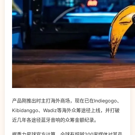
产品刚推出时主打海外商场，现在已在Indiegogo、
Kibidanggo、Wadiz等海外众筹途径上线，并打破
近几年各途径蓝牙音响的众筹金额纪录。
据重力星球官方计算，全球有超越200家媒体对其产