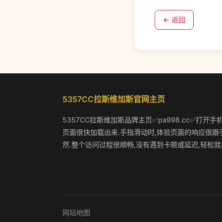
← 返回
5357CC拉斯维加斯官网主页
5357CC拉斯维加斯品牌主页✅pa998.cc✅打开手
页面很快加载出来.手指滑动时,体验页面的响应很跟
然.整个访问过程很顺畅,没有遇到卡顿或延迟,轻松就
网站地图