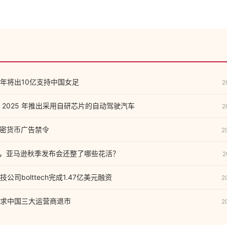
年将出10亿支持中国女足
2
 2025 年推出采用自研芯片的自动驾驶汽车
2
销加密货币广告禁令
2
更新，亚马逊秋季发布会还整了哪些花活？
2
司bolttech完成1.47亿美元融资
2
求中国三大运营商退市
2