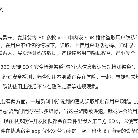
的
卡、麦芽贷等 50 多款 app 中内嵌 SDK 插件盗取用户隐私
 插件，在用户不知情的情况下，读取、上传用户电话号码、通讯录
联系人、买卖验证码等数据，严峻侵略用户隐私权益、产业安全
“360 天御 SDK 安全检测渠道”与“个人信息收调集规检测渠道
，经过安全检测，筛查使用本身或许存在危险，一起，根据相关
，确认使用上线后不存在隐私走漏等违规现象。
险主要有两方面，一是新闻中所说到的违规读取和贮存用户隐私。此
歹意‘留后门’而存在很多缝隙，当这些缝隙被进犯，就或许会给用
绍，现在很多软件开发团队都会在软件里嵌入第三方 SDK，以便
 插件在协助宿主 app 优化运营功率的一起，也获取了海量的设