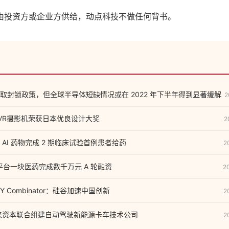
由投资方或企业方供给，动点科技不做任何背书。
取封锁政策，但全球半导体短缺情况或在 2022 年下半年得到显著缓解
2
D VR摄影机荣获日本优良设计大奖
2
AI 药物完成 2 期临床试验首例患者给药
2
链平台一块医药完成数千万元 A 轮融资
2
 Combinator：硅谷加速中国创新
2
来资本联合组建自动驾驶新能源卡车技术公司
2