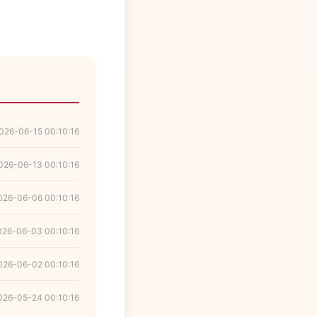
026-06-15 00:10:16
026-06-13 00:10:16
026-06-06 00:10:16
026-06-03 00:10:16
026-06-02 00:10:16
026-05-24 00:10:16