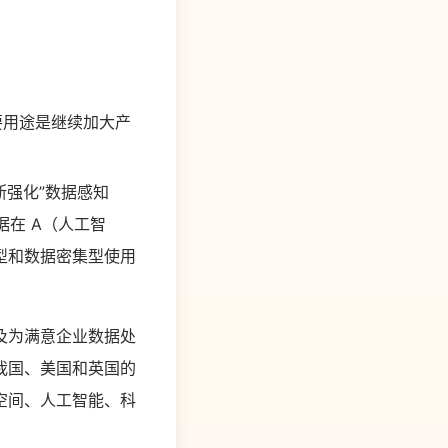
主要用途是继续加大产
断强化”数据感知
据在 A（人工智
集型和数据密集型使用
及为满意企业数据处
我国、美国和英国的
空间、人工智能、科