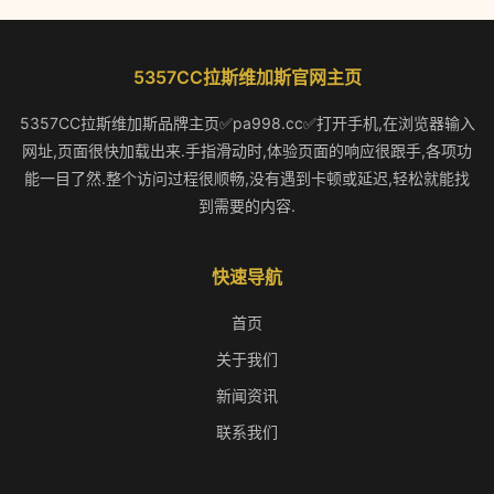
5357CC拉斯维加斯官网主页
5357CC拉斯维加斯品牌主页✅pa998.cc✅打开手机,在浏览器输入
网址,页面很快加载出来.手指滑动时,体验页面的响应很跟手,各项功
能一目了然.整个访问过程很顺畅,没有遇到卡顿或延迟,轻松就能找
到需要的内容.
快速导航
首页
关于我们
新闻资讯
联系我们