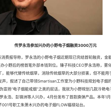
传罗永浩参加兴办的小野电子烟融资3000万元
新消费报导称，罗永浩的小野电子烟近期现已完结首轮融资，金额
兴办小野后的榜首笔外部本钱到位。锤子科技CEO罗永浩称，雾
丁，能够代替传统烟草，消除传统烟草的大部分损害，但不能用于
声，叙述了自己带领Smartisan工作室为小野科技规划电子烟
虚伪宣扬“电子烟能戒烟”之类的屁话，我就为小野规划几款冷艳电
由罗永浩、彭锦洲等人兴办，4月份发布了首款换弹产品。本年1月
001号职工朱萧木兴办的电子烟FLOW福禄站台。