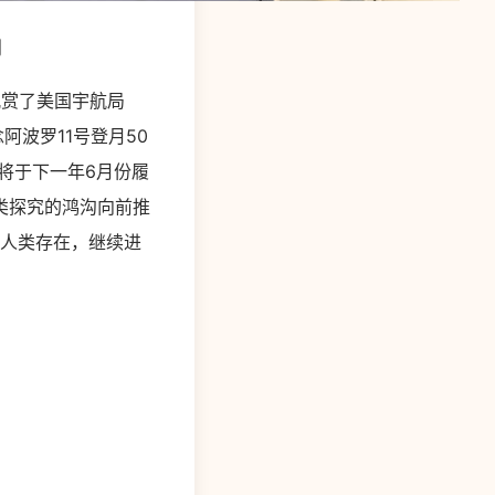
翔
前观赏了美国宇航局
阿波罗11号登月50
，将于下一年6月份履
类探究的鸿沟向前推
的人类存在，继续进