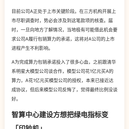
目前公司A正处于上市关键阶段。在三方机构开展上
市尽职调查时，势必会涉及到这笔款项的核查。届
时，一旦向地方了解情况，当地极有可能借此机会要
求公司A履行包销算力的承诺，这将对A公司的上市
进程产生不利影响。
A为完成算力包销承诺投入了很多心血，之前跟清华
系明星大模型公司谈合作，模型公司花1亿元买A的
算力，A花1亿元买模型公司的授权，本来已接近达
成协议，但后来模型公司反悔了，觉得最终比例没谈
好。
智算中心建设方想把绿电指标变
「印钞机」