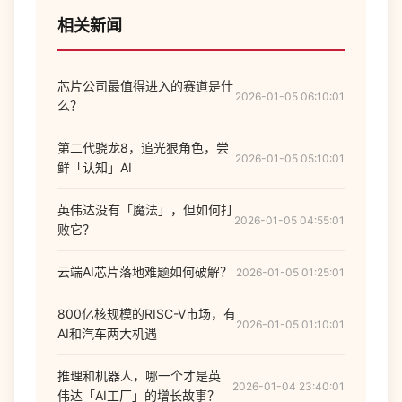
相关新闻
芯片公司最值得进入的赛道是什
2026-01-05 06:10:01
么？
第二代骁龙8，追光狠角色，尝
2026-01-05 05:10:01
鲜「认知」AI
英伟达没有「魔法」，但如何打
2026-01-05 04:55:01
败它？
云端AI芯片落地难题如何破解？
2026-01-05 01:25:01
800亿核规模的RISC-V市场，有
2026-01-05 01:10:01
AI和汽车两大机遇
推理和机器人，哪一个才是英
2026-01-04 23:40:01
伟达「AI工厂」的增长故事？