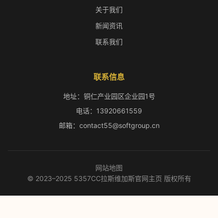
关于我们
新闻资讯
联系我们
联系信息
地址：铜仁产业园区企业园1号
电话：13920661559
邮箱：contact55@softgroup.cn
网站地图
© 2023–2025 5357CC拉斯维加斯官网主页 版权所有