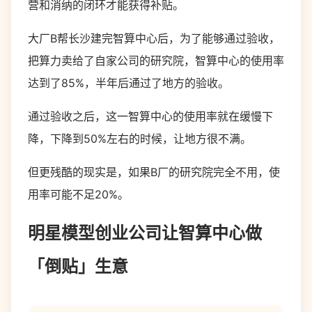
营和消纳的闭环才能获得补贴。
大厂B帮长沙建完智算中心后，为了能够通过验收，
把算力卖给了自家公司的研究院，智算中心的使用率
达到了85%，半年后通过了地方的验收。
通过验收之后，这一智算中心的使用率就在缓慢下
降，下降到50%左右的时候，让地方很不满。
但更残酷的现实是，如果B厂的研究院完全不用，使
用率可能不足20%。
明星模型创业公司让智算中心做
「倒贴」生意