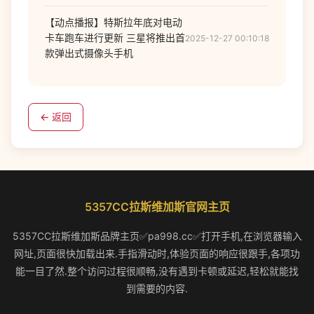
【动点播报】特斯拉年底对电动
卡车跑车进行更新 三星将推出首
2025-12-27 00:10:18
款弹出式摄像头手机
← 返回
5357CC拉斯维加斯官网主页
5357CC拉斯维加斯品牌主页✅pa998.cc✅打开手机,在浏览器输入
网址,页面很快加载出来.手指滑动时,体验页面的响应很跟手,各项功
能一目了然.整个访问过程很顺畅,没有遇到卡顿或延迟,轻松就能找
到需要的内容.