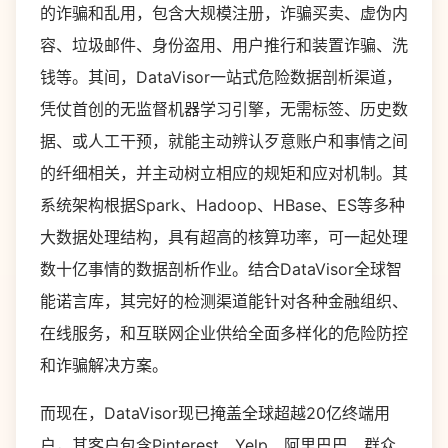
的诈骗和乱用，包含大规模注册，诈骗买卖、虚伪内
容、垃圾邮件、身份盗用、用户推行和装置诈骗、洗
钱等。其间，DataVisor一站式危险数据剖析渠道，
凭仗首创的无监督机器学习引擎，无需标签、历史数
据、或人工干预，就能主动辨认歹意账户和事情之间
的纤细相关，并主动树立相应的规矩和应对机制。其
系统架构根据Spark、Hadoop、HBase、ES等多种
大数据处理结构，具有超高的核算功率，可一起处理
数十亿事情的数据剖析作业。结合DataVisor全球智
能诺言库，其完好的检测渠道能针对各种金融组织、
在线服务，和互联网企业供给全面多样化的危险防控
和诈骗解决方案。
而现在，DataVisor现已掩盖全球超越20亿终端用
户，其客户包含Pinterest、Yelp、阿里巴巴、群众