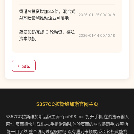
香港AI投资增加3.2倍，混合式
2026-01-25 00:10:18
AI基础设施推动企业AI落地
简爱酸奶完成 C 轮融资，德弘
2026-01-14 00:10:18
资本领投
← 返回
5357CC拉斯维加斯官网主页
5357CC拉斯维加斯品牌主页✅pa998.cc✅打开手机,在浏览器输入
网址,页面很快加载出来.手指滑动时,体验页面的响应很跟手,各项功
能一目了然.整个访问过程很顺畅,没有遇到卡顿或延迟,轻松就能找