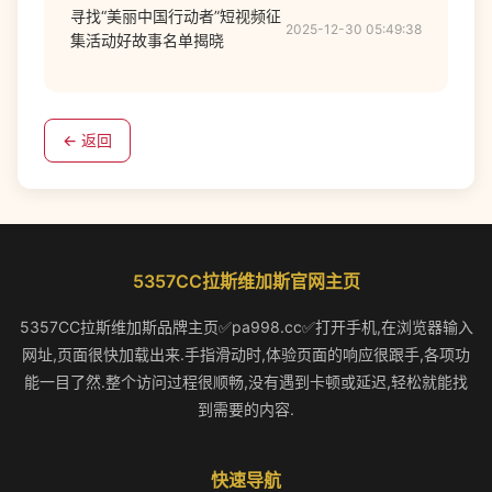
寻找“美丽中国行动者”短视频征
2025-12-30 05:49:38
集活动好故事名单揭晓
← 返回
5357CC拉斯维加斯官网主页
5357CC拉斯维加斯品牌主页✅pa998.cc✅打开手机,在浏览器输入
网址,页面很快加载出来.手指滑动时,体验页面的响应很跟手,各项功
能一目了然.整个访问过程很顺畅,没有遇到卡顿或延迟,轻松就能找
到需要的内容.
快速导航