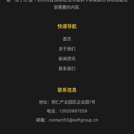
到需要的内容.
快速导航
首页
关于我们
新闻资讯
联系我们
联系信息
地址：铜仁产业园区企业园1号
电话：13920661559
邮箱：contact55@softgroup.cn