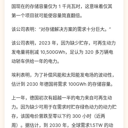
国现在的存储容量仅为 1 千兆瓦时，这意味着仅其
第一个项目就可能使容量简直翻倍。
该公司表明：“对存储解决方案的需求十分巨大。”
该公司表明，2023 年，因为缺少贮存，可再生动力
发电量将削减 10,500GWh，足认为 320 多万辆电
动轿车供给一年的电力。
埃利表明，为了补偿风能和太阳能发电场的波动性，
估计到 2030 年德国将需求 100GWh 的存储容量。
上一年，德国初次有超越一半的电力来自可再生动
力。因为缺少可用于在需求时贮存绿色动力的动力贮
存，该国电价曾跌至零以下约 300 小时（近两
周）。据估计，到 2030 年，全球需求1.5TW 的动