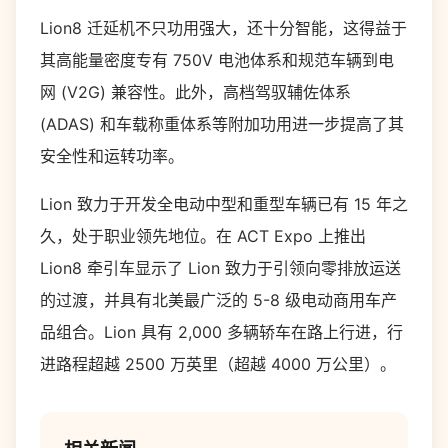
Lion8 迁延机不只功用强大，还十分智能，这得益于
其高能量密度专有 750V 电池体系和规范车辆到电
网 (V2G) 兼容性。此外，高档驾驭辅佐体系
(ADAS) 和车载称重体系等附加功用进一步提高了其
安全性和运转功率。
Lion 致力于开发全电动中型和重型车辆已有 15 年之
久，处于职业领先地位。在 ACT Expo 上推出
Lion8 牵引车显示了 Lion 致力于引领向零排放运送
的过渡，并具有北美最广泛的 5-8 级电动商用车产
品组合。Lion 具有 2,000 多辆轿车在路上行进，行
进路程超越 2500 万英里（超越 4000 万公里）。