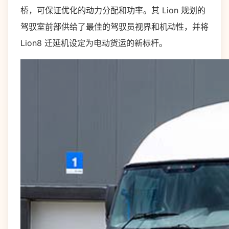
桥，可保证优化的动力分配和功率。其 Lion 规划的
驾驭室前部供给了最佳的驾驭员视界和机动性，并将
Lion8 迁延机设定为电动货运的新标杆。