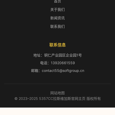
首页
关于我们
新闻资讯
联系我们
联系信息
地址：铜仁产业园区企业园1号
电话：13920661559
邮箱：contact55@softgroup.cn
网站地图
© 2023–2025 5357CC拉斯维加斯官网主页 版权所有