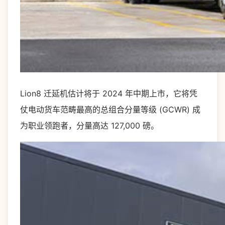
Lion8 迁延机估计将于 2024 年中期上市，它将凭
仗电动货车范畴最高的总组合分量等级 (GCWR) 成
为职业领跑者，分量高达 127,000 磅。