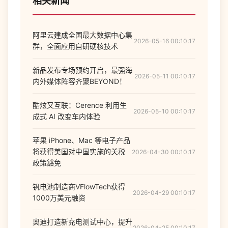
相关新闻
阿里云建成全国最大数据中心集
2026-05-16 00:10:17
群，全面应用自研硬核技术
新品发布专场预约开启，最强海
2026-05-11 00:10:17
内外媒体阵容齐聚BEYOND！
酷炫又互联：Cerence 利用生
2026-05-10 00:10:17
成式 AI 改变车内体验
苹果 iPhone、Mac 等电子产品
将获得美国对中国实施的关税
2026-04-30 00:10:17
政策豁免
钒电池制造商VFlowTech获得
2026-04-29 00:10:17
1000万美元融资
奥迪打造新充电测试中心，提升
2026-04-25 00:10:17