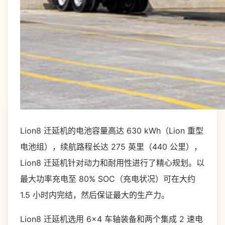
Lion8 迁延机的电池容量高达 630 kWh（Lion 重型
电池组），续航路程长达 275 英里（440 公里），
Lion8 迁延机针对动力和耐用性进行了精心规划。以
最大功率充电至 80% SOC（充电状况）可在大约
1.5 小时内完结，然后保证最大的生产力。
Lion8 迁延机选用 6×4 车轴装备和两个集成 2 速电