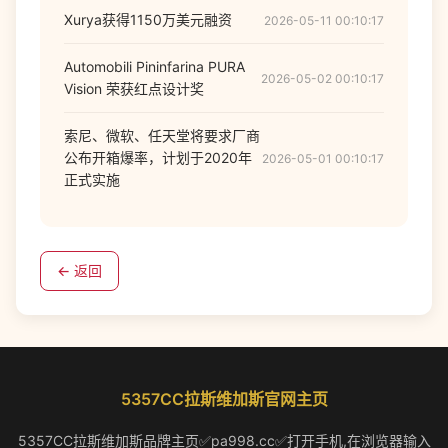
Xurya获得1150万美元融资
2026-05-11 00:10:17
Automobili Pininfarina PURA
2026-05-02 00:10:17
Vision 荣获红点设计奖
索尼、微软、任天堂将要求厂商
公布开箱爆率，计划于2020年
2026-05-01 00:10:17
正式实施
← 返回
5357CC拉斯维加斯官网主页
5357CC拉斯维加斯品牌主页✅pa998.cc✅打开手机,在浏览器输入