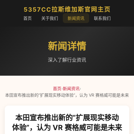
5357CC拉斯维加斯官网主页
首页
关于我们
新闻资讯
联系我们
新闻详情
深入了解行业资讯
首页
›
新闻资讯
›
本田宣布推出新的“扩展现实移动体验”，认为 VR 赛格威可能是未来
本田宣布推出新的“扩展现实移动
体验”，认为 VR 赛格威可能是未来