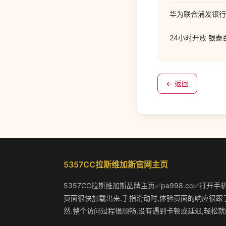
华为联合浦发银行
24小时开放 银
← 返回
5357CC拉斯维加斯官网主页
5357CC拉斯维加斯品牌主页✅pa998.cc✅打开手
页面很快加载出来.手指滑动时,体验页面的响应很跟
然.整个访问过程很顺畅,没有遇到卡顿或延迟,轻松就