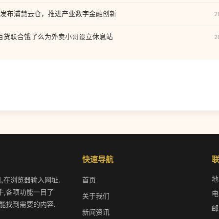
发布浦慧云仓，推进产业数字金融创新
2
泰百货联合饿了么为外卖小哥设立休息站
2
快速导航
地
机,在浏览器输入网址,
首页
手,各项功能一目了
电
关于我们
能找到需要的内容.
邮
新闻资讯