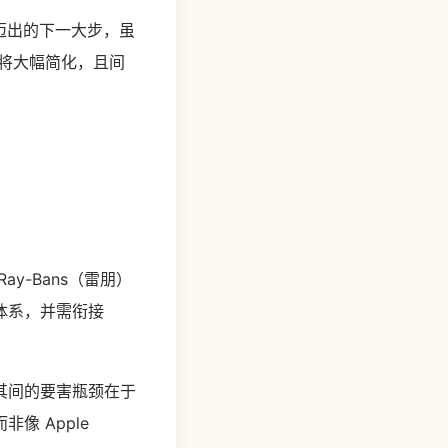
畴迈出的下一大步，虽
将大幅简化，且间
。
y-Bans（雷朋）
体系，并需衔接
其间的要害瓶颈在于
 Apple