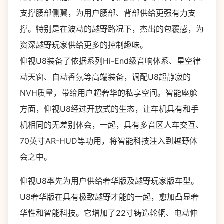
支撑腰部侧翼，为用户腰部、背部供给更强有力支
撑。特别是在波动的越野路况下，杰出的包覆感，为
资深越野玩家供给更多的控制趣味。
仰视U8装备了依据系列Hi-End级音响体系、星空律
动天窗、自动香氛等高端装备，调配U8超静寂的
NVH质量，带给用户超奢华的私享空间。智能座舱
方面，仰视U8经过开放式的生态，让车机具有和手
机相同的无差别体会，一起，具有多音区人车交互、
70英寸AR-HUD等功用，将智能科技注入到越野体
会之中。
仰视U8率先为用户供给奢华版及越野玩家版车型。
U8奢华版在具有极致越野才能的一起，愈加凸显奢
华性和智能科技。它增加了22寸铸造轮辋、电动伸