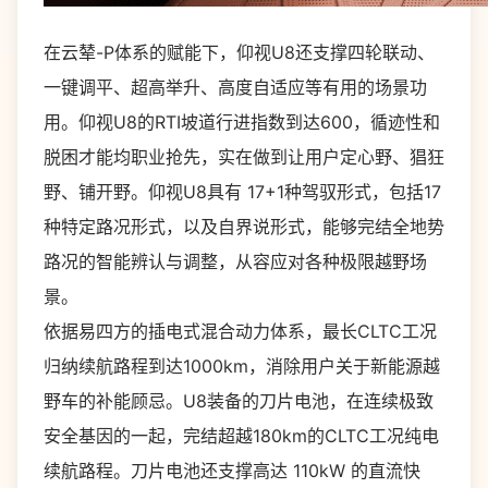
在云辇-P体系的赋能下，仰视U8还支撑四轮联动、
一键调平、超高举升、高度自适应等有用的场景功
用。仰视U8的RTI坡道行进指数到达600，循迹性和
脱困才能均职业抢先，实在做到让用户定心野、猖狂
野、铺开野。仰视U8具有 17+1种驾驭形式，包括17
种特定路况形式，以及自界说形式，能够完结全地势
路况的智能辨认与调整，从容应对各种极限越野场
景。
依据易四方的插电式混合动力体系，最长CLTC工况
归纳续航路程到达1000km，消除用户关于新能源越
野车的补能顾忌。U8装备的刀片电池，在连续极致
安全基因的一起，完结超越180km的CLTC工况纯电
续航路程。刀片电池还支撑高达 110kW 的直流快