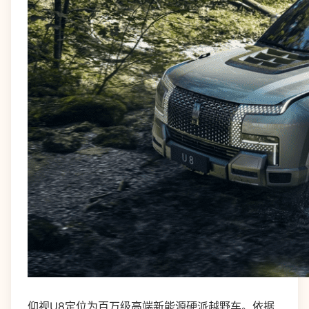
仰视U8定位为百万级高端新能源硬派越野车。依据