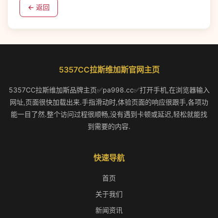
← 返回
5357CC拉斯维加斯官网主页
5357CC拉斯维加斯品牌主页✅pa998.cc✅打开手机,在浏览器输入
网址,页面很快加载出来.手指滑动时,体验页面的响应很跟手,各项功
能一目了然.整个访问过程很顺畅,没有遇到卡顿或延迟,轻松就能找
到需要的内容.
快速导航
首页
关于我们
新闻资讯