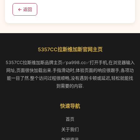
← 返回
5357CC拉斯维加斯官网主页
5357CC拉斯维加斯品牌主页✅pa998.cc✅打开手机,在浏览器输入
网址,页面很快加载出来.手指滑动时,体验页面的响应很跟手,各项功
能一目了然.整个访问过程很顺畅,没有遇到卡顿或延迟,轻松就能找
到需要的内容.
快速导航
首页
关于我们
新闻资讯