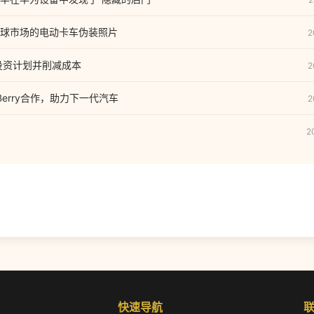
球市场的电动卡车伪装照片
2
投资计划并削减成本
2
kBerry合作，助力下一代汽车
2
2
快速导航