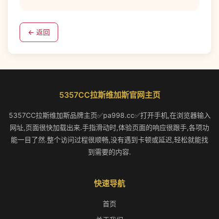
← 返回
5357CC拉斯维加斯官网主页
5357CC拉斯维加斯品牌主页✅pa998.cc✅打开手机,在浏览器输入
网址,页面很快加载出来.手指滑动时,体验页面的响应很跟手,各项功
能一目了然.整个访问过程很顺畅,没有遇到卡顿或延迟,轻松就能找
到需要的内容.
快速导航
首页