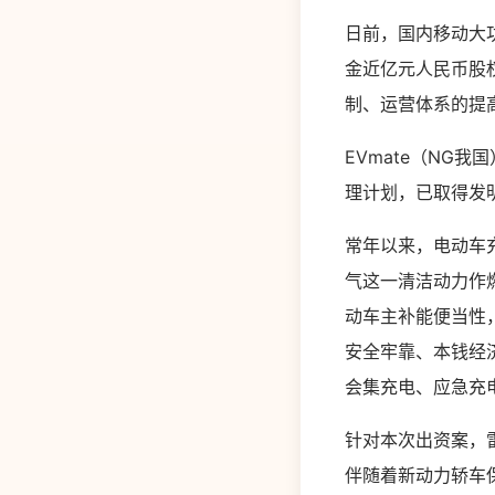
日前，国内移动大功
金近亿元人民币股
制、运营体系的提
EVmate（NG
理计划，已取得发
常年以来，电动车
气这一清洁动力作
动车主补能便当性
安全牢靠、本钱经
会集充电、应急充
针对本次出资案，
伴随着新动力轿车