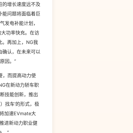
桩的增长速度远不及
补能问题将面临着巨
然气发电补能计划，
的大功率快充。在访
比。再加上，NG我
由确认，在未来可以
原因。”
重要，而提高动力使
NG在新动力轿车职
不断技能创新，推出
）找车’的形式，极
加速EVmate大
，推进新动力职业健
。”