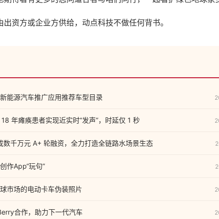
由出资方或企业方供给，动点科技不做任何背书。
新能源汽车推广应用推荐车型目录
2
：18 年瘫痪患者实现近实时“发声”，时延仅 1 秒
2
小夕完成数千万元 A+ 轮融资，全力打造全链路水场景生态
2
作App“玩句”
2
球市场的电动卡车伪装照片
2
kBerry合作，助力下一代汽车
2