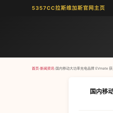
5357CC拉斯维加斯官网主页
首页
›
新闻资讯
›
国内移动大功率充电品牌 EVmate
国内移动