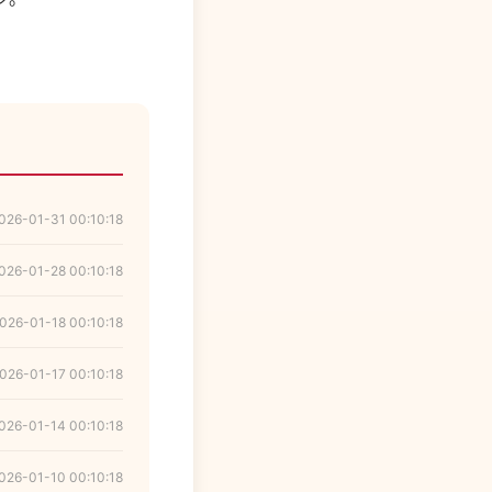
026-01-31 00:10:18
026-01-28 00:10:18
026-01-18 00:10:18
026-01-17 00:10:18
026-01-14 00:10:18
026-01-10 00:10:18