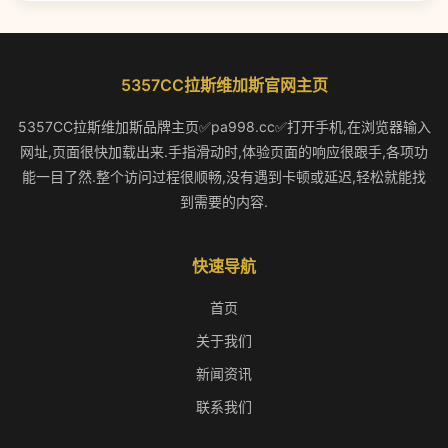
5357CC拉斯维加斯官网主页
5357CC拉斯维加斯品牌主页✅pa998.cc✅打开手机,在浏览器输入
网址,页面很快加载出来.手指滑动时,体验页面的响应很跟手,各项功
能一目了然.整个访问过程很顺畅,没有遇到卡顿或延迟,轻松就能找
到需要的内容.
快速导航
首页
关于我们
新闻资讯
联系我们