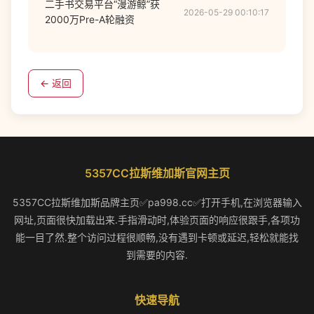
二手书交易平台“漫游鲸”获
2026-05-29 00:10:17
2000万Pre-A轮融资
← 返回
5357CC拉斯维加斯官网主页
5357CC拉斯维加斯品牌主页✅pa998.cc✅打开手机,在浏览器输入
网址,页面很快加载出来.手指滑动时,体验页面的响应很跟手,各项功
能一目了然.整个访问过程很顺畅,没有遇到卡顿或延迟,轻松就能找
到需要的内容.
快速导航