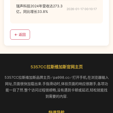
瑞声科技2024年营收达273.3
2026-01-17 00:10:17
亿，同比增长33.8%
← 返回
5357CC拉斯维加斯官网主页
5357CC拉斯维加斯品牌主页✅pa998.cc✅打开手机,在浏览器输入
网址,页面很快加载出来.手指滑动时,体验页面的响应很跟手,各项功
能一目了然.整个访问过程很顺畅,没有遇到卡顿或延迟,轻松就能找
到需要的内容.
快速导航