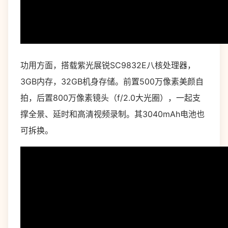
功用方面，搭载紫光展锐SC9832E八核处理器，
3GB内存，32GB机身存储。前置500万像素美颜自
拍，后置800万像素镜头（f/2.0大光圈），一起支
撑全景、延时和高清视频录制。其3040mAh电池也
可拆换。