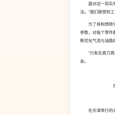
面对这一现实难题
法。“我们联想到
为了将构想转化为
参数，对每个零件
断优化气流与油路
“只有在真刀真枪
会。
在广
在天津举行的20