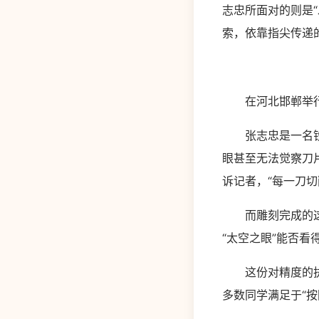
志忠所面对的则是
索，依靠指尖传递
在河北邯郸举行的
张志忠是一名铣工
眼甚至无法觉察刀
诉记者，“每一刀切
而雕刻完成的这条
“太空之眼”能否看
这份对精度的执念
多数同学满足于“