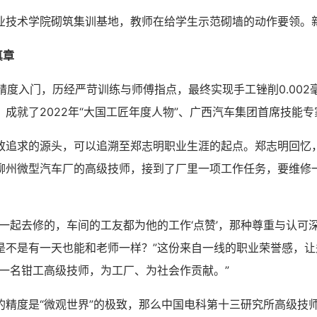
术学院砌筑集训基地，教师在给学生示范砌墙的动作要领。
真章
精度入门，历经严苛训练与师傅指点，最终实现手工锉削0.002
成就了2022年“大国工匠年度人物”、广西汽车集团首席技能
求的源头，可以追溯至郑志明职业生涯的起点。郑志明回忆
柳州微型汽车厂的高级技师，接到了厂里一项工作任务，要维修
起去修的，车间的工友都为他的工作‘点赞’，那种尊重与认可
是不是有一天也能和老师一样？”这份来自一线的职业荣誉感，让
为一名钳工高级技师，为工厂、为社会作贡献。”
度是“微观世界”的极致，那么中国电科第十三研究所高级技师