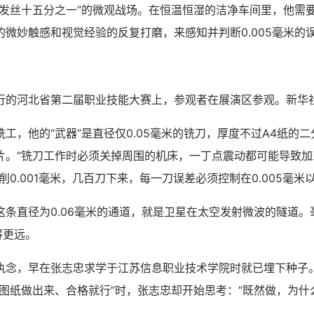
“发丝十五分之一”的微观战场。在恒温恒湿的洁净车间里，他需
的微妙触感和视觉经验的反复打磨，来感知并判断0.005毫米的
河北省第二届职业技能大赛上，参观者在展演区参观。新华
，他的“武器”是直径仅0.05毫米的铣刀，厚度不过A4纸的
片。“铣刀工作时必须关掉周围的机床，一丁点震动都可能导致加
削0.001毫米，几百刀下来，每一刀误差必须控制在0.005毫米以
直径为0.06毫米的通道，就是卫星在太空发射微波的隧道。
得更远。
，早在张志忠求学于江苏信息职业技术学院时就已埋下种子
按图纸做出来、合格就行”时，张志忠却开始思考：“既然做，为什