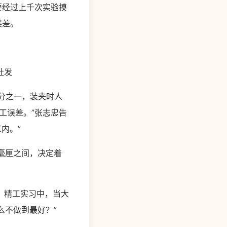
要经过上千次实验摸
误差。
社发
二分之一，装夹时人
工误差。”张志忠告
内。”
毫厘之间，决定着
。精工实习中，当大
么不做到最好？”