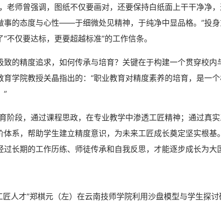
老师曾强调，图纸不仅要画对，还要保持白纸面上干干净净，
做事的态度与心性——于细微处见精神，于纯净中显品格。”投身
了“不仅要达标，更要超越标准”的工作信条。
的精度追求，如何传承与培育？关键在于构建一个贯穿校内
教育学院教授关晶指出的：“职业教育对精度素养的培育，是一个
”
阶段，通过课程思政，在专业教学中渗透工匠精神；通过真实
价体系，帮助学生建立精度意识，为未来工匠成长奠定坚实根基
经过长期的工作历练、师徒传承和自我反思，才能逐步成长为大国
工匠人才”郑棋元（左）在云南技师学院利用沙盘模型与学生探讨