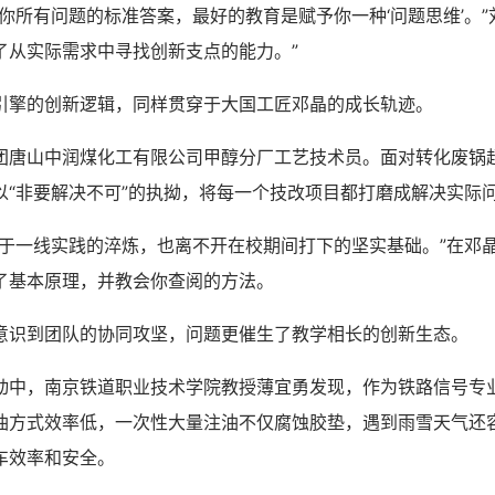
所有问题的标准答案，最好的教育是赋予你一种‘问题思维’。”
了从实际需求中寻找创新支点的能力。”
擎的创新逻辑，同样贯穿于大国工匠邓晶的成长轨迹。
山中润煤化工有限公司甲醇分厂工艺技术员。面对转化废锅
“非要解决不可”的执拗，将每一个技改项目都打磨成解决实际问
一线实践的淬炼，也离不开在校期间打下的坚实基础。”在邓
了基本原理，并教会你查阅的方法。
到团队的协同攻坚，问题更催生了教学相长的创新生态。
，南京铁道职业技术学院教授薄宜勇发现，作为铁路信号专
油方式效率低，一次性大量注油不仅腐蚀胶垫，遇到雨雪天气还
车效率和安全。