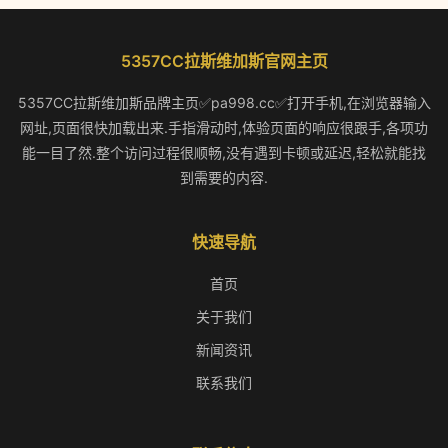
5357CC拉斯维加斯官网主页
5357CC拉斯维加斯品牌主页✅pa998.cc✅打开手机,在浏览器输入
网址,页面很快加载出来.手指滑动时,体验页面的响应很跟手,各项功
能一目了然.整个访问过程很顺畅,没有遇到卡顿或延迟,轻松就能找
到需要的内容.
快速导航
首页
关于我们
新闻资讯
联系我们