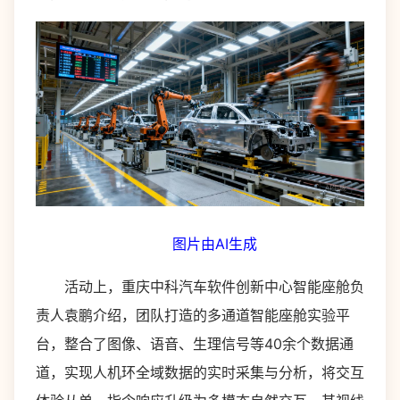
图片由AI生成
活动上，重庆中科汽车软件创新中心智能座舱负
责人袁鹏介绍，团队打造的多通道智能座舱实验平
台，整合了图像、语音、生理信号等40余个数据通
道，实现人机环全域数据的实时采集与分析，将交互