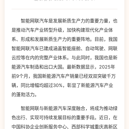
智能网联汽车是发展新质生产力的重要力量，也
是推动汽车产业转型升级，加快构建现代化产业体
系、形成和发展新质生产力的重要阵地。目前，我国
智能网联汽车已建成涵盖智能座舱、自动驾驶、网联
云控等在内的完整产业体系。与此同时，我国也是新
能源汽车制造和出口大国。最新数据显示，2025年
前9个月，我国新能源汽车产销量已经双双突破千万
辆，同比增幅均超过30%，彰显了新能源汽车产业
的蓬勃活力。
智能网联与新能源汽车深度融合，将成为推动绿
色出行、实现可持续发展目标的重要手段。近日，在
中国科协企业创新服务中心、西部科学城重庆高新区