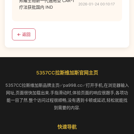
邦耀生物新一代通用型 CAR-T
2026-01-24 00:10:17
疗法获批国内 IND
← 返回
5357CC拉斯维加斯官网主页
5357CC拉斯维加斯品牌主页✅pa998.cc✅打开手机,在浏览器输入
网址,页面很快加载出来.手指滑动时,体验页面的响应很跟手,各项功
能一目了然.整个访问过程很顺畅,没有遇到卡顿或延迟,轻松就能找
到需要的内容.
快速导航