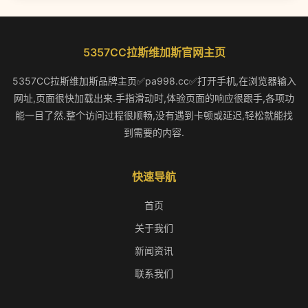
5357CC拉斯维加斯官网主页
5357CC拉斯维加斯品牌主页✅pa998.cc✅打开手机,在浏览器输入
网址,页面很快加载出来.手指滑动时,体验页面的响应很跟手,各项功
能一目了然.整个访问过程很顺畅,没有遇到卡顿或延迟,轻松就能找
到需要的内容.
快速导航
首页
关于我们
新闻资讯
联系我们