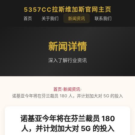
5357CC拉斯维加斯官网主页
首页
关于我们
新闻资讯
联系我们
新闻详情
深入了解行业资讯
首页
›
新闻资讯
›
诺基亚今年将在芬兰裁员 180 人，并计划加大对 5G 的投入
诺基亚今年将在芬兰裁员 180
人，并计划加大对 5G 的投入