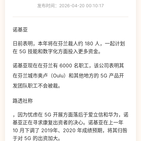
发布时间：2026-04-20 00:10:17
诺基亚
日前表明，本年将在芬兰裁人约 180 人，一起计划
在 5G 技能和数字化方面投入更多资金。
诺基亚现在在芬兰有 6000 名职工，该公司表明其
在芬兰城市奥卢（Oulu）和其他地方的 5G 产品开
发团队职工不会被裁。
路透社称
，因为忧虑在 5G 开展方面落后于爱立信和华为，诺
基亚正在寻求康复出资者的决心。诺基亚在上一年
10 月下调了 2019年、2020 年成绩预期，将其归咎
于对 5G 的出资加大。