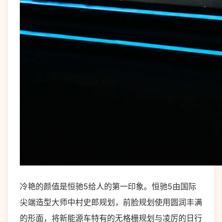
冷艳的颜值是恒驰5给人的第一印象。恒驰5由国际
尖端造型大师中村史郎规划，前脸规划使用圆润丰满
的形面，将新能源车特有的无格栅规划与凌厉的日行