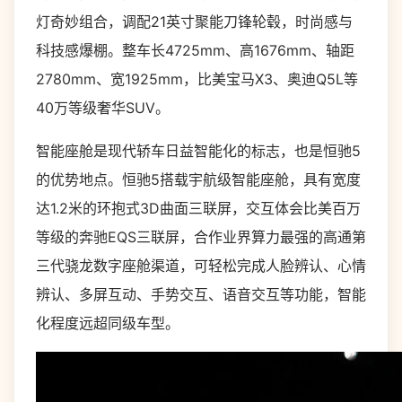
灯奇妙组合，调配21英寸聚能刀锋轮毂，时尚感与
科技感爆棚。整车长4725mm、高1676mm、轴距
2780mm、宽1925mm，比美宝马X3、奥迪Q5L等
40万等级奢华SUV。
智能座舱是现代轿车日益智能化的标志，也是恒驰5
的优势地点。恒驰5搭载宇航级智能座舱，具有宽度
达1.2米的环抱式3D曲面三联屏，交互体会比美百万
等级的奔驰EQS三联屏，合作业界算力最强的高通第
三代骁龙数字座舱渠道，可轻松完成人脸辨认、心情
辨认、多屏互动、手势交互、语音交互等功能，智能
化程度远超同级车型。