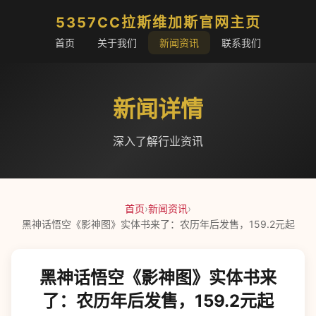
5357CC拉斯维加斯官网主页
首页
关于我们
新闻资讯
联系我们
新闻详情
深入了解行业资讯
首页
›
新闻资讯
›
黑神话悟空《影神图》实体书来了：农历年后发售，159.2元起
黑神话悟空《影神图》实体书来
了：农历年后发售，159.2元起