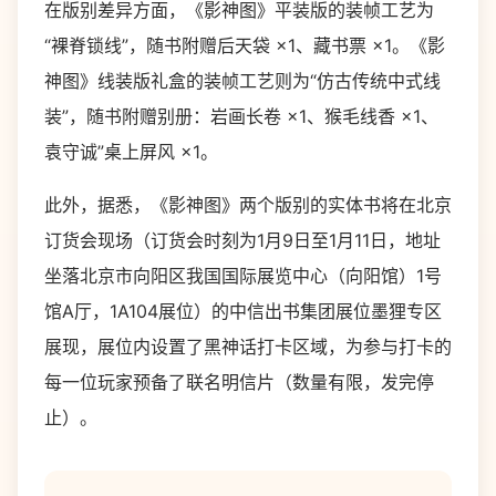
在版别差异方面，《影神图》平装版的装帧工艺为
“裸脊锁线”，随书附赠后天袋 ×1、藏书票 ×1。《影
神图》线装版礼盒的装帧工艺则为“仿古传统中式线
装”，随书附赠别册：岩画长卷 ×1、猴毛线香 ×1、
袁守诚”桌上屏风 ×1。
此外，据悉，《影神图》两个版别的实体书将在北京
订货会现场（订货会时刻为1月9日至1月11日，地址
坐落北京市向阳区我国国际展览中心（向阳馆）1号
馆A厅，1A104展位）的中信出书集团展位墨狸专区
展现，展位内设置了黑神话打卡区域，为参与打卡的
每一位玩家预备了联名明信片（数量有限，发完停
止）。