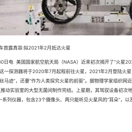
游车首露真容:拟2021年2月抵达火星
30日电 美国国家航空航天局（NASA）近来初次揭开了“火星202
这一探测器将于2020年7月起程前往火星，2021年2月登陆火
丝马迹”，还要“作为人类探究火星的前驱”。据物理学家组织网近
A喷气推动实验室的大型无菌间制作完结。上星期，其驾驭设备初次
一系列仪器，包含23个摄像头、两只能听见火星风的“耳朵”，以