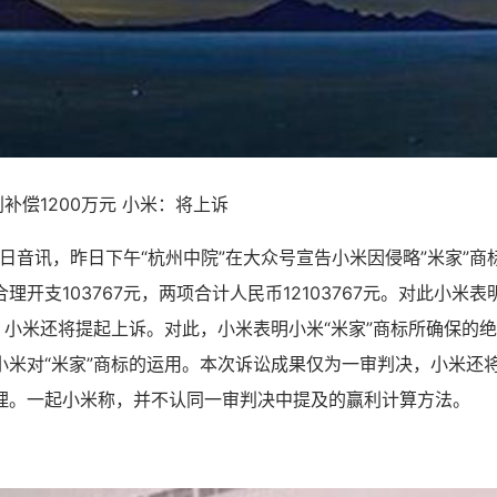
判补偿1200万元 小米：将上诉
31日音讯，昨日下午“杭州中院”在大众号宣告小米因侵略”米家”商标
理开支103767元，两项合计人民币12103767元。对此小米
用，小米还将提起上诉。对此，小米表明小米“米家”商标所确保的
小米对“米家”商标的运用。本次诉讼成果仅为一审判决，小米还
理。一起小米称，并不认同一审判决中提及的赢利计算方法。