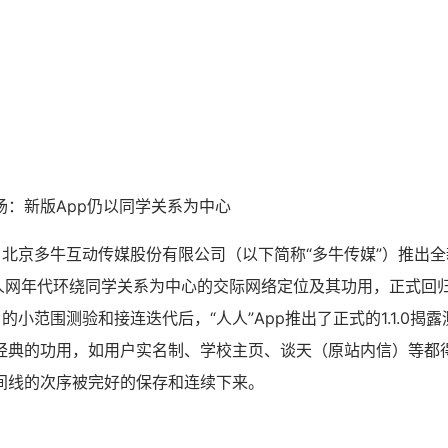
场：新版App仍以同学关系为中心
0日，北京多牛互动传媒股份有限公司（以下简称“多牛传媒”）推出全新
了人人网年代环绕同学关系为中心的交际网络定位及其功用，正式回
的小范围测验和接连迭代后，“人人”App推出了正式的1.1.0揭
经典的功用，如用户实名制、学校主页、谈天（原站内信）等都
间线的次序被完好的保存和连续下来。