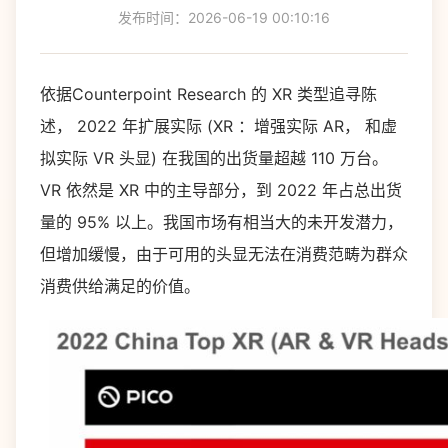
发布时间：2026-06-19 00:10:16
依据Counterpoint Research 的 XR 类型追寻陈
述， 2022 年扩展实际 (XR ：增强实际 AR， 和虚
拟实际 VR 头显) 在我国的出货量超越 110 万台。
VR 依然是 XR 中的主导部分，到 2022 年占总出货
量的 95% 以上。我国市场有相当大的未开发潜力，
但增加缓慢，由于可用的头显无法在消费范畴为群众
消费供给满足的价值。