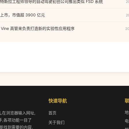
I｜由前特斯拉工程师领导的自动驾驶初创公司推出类似 FSD 系统
2
市，市值超 3900 亿元
2
募前 Vine 高管来负责打造新的实验性应用程序
2
快速导航
地
机,在浏览器输入网址,
首页
手,各项功能一目了
电
关于我们
能找到需要的内容.