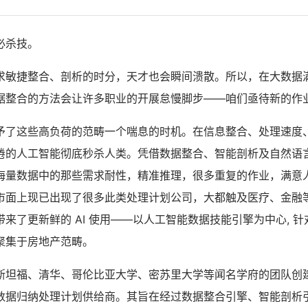
必杀技。
求敏捷整合、剖析的时分，天才也会瞬间溃散。所以，在大数据
据整合的方法会让许多职业的开展怠慢脚步——咱们亟待新的作
予了这些高负荷的范畴一个喘息的时机。在信息整合、处理速度
倦的人工智能彻底秒杀人类。凭借数据整合、智能剖析及自然语
海量数据中的那些需求耐性，精准推理，很多重复的作业，满意
市面上现已出现了很多此类处理计划公司，大都触及医疗、金融
来了更新鲜的 AI 使用——以人工智能数据技能引擎为中心, 
聚集于房地产范畴。
斯坦福、清华、哥伦比亚大学、密苏里大学等闻名学府的团队创
数据归纳处理计划供给商。其旨在经过数据整合引擎、智能剖析