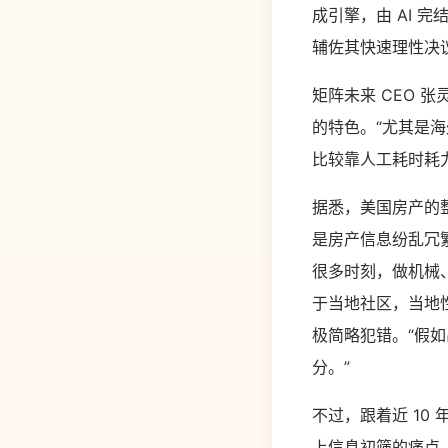
成引擎，由 AI
辅佐其快速理性决
矩阵未来 CEO
的特色。“尤其是
比较靠人工耗时耗
据悉，美国房产的
是房产信息纷乱冗
很多时刻，做机械
于当地社区，当地
极简略犯错。“假
分。”
不过，跟着近 1
上信息初筛的痛点