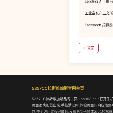
Landing A
工业富联在上交所上
Facebook 招
← 返回
5357CC拉斯维加斯官网主页
5357CC拉斯维加斯品牌主页✅pa998.cc✅打开手
页面很快加载出来.手指滑动时,体验页面的响应很跟
然.整个访问过程很顺畅,没有遇到卡顿或延迟,轻松就