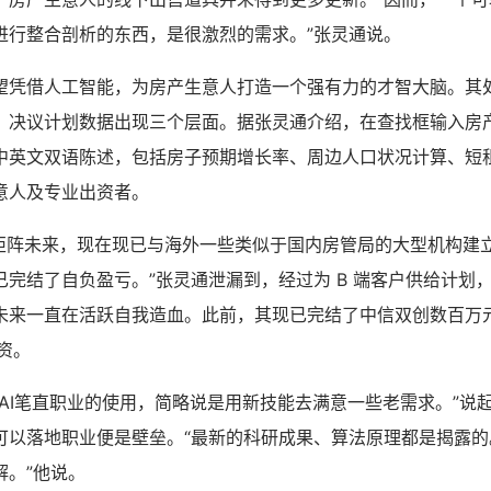
进行整合剖析的东西，是很激烈的需求。”张灵通说。
望凭借人工智能，为房产生意人打造一个强有力的才智大脑。其
、决议计划数据出现三个层面。据张灵通介绍，在查找框输入房产地
中英文双语陈述，包括房子预期增长率、周边人口状况计算、短
意人及专业出资者。
年的矩阵未来，现在现已与海外一些类似于国内房管局的大型机构建
已完结了自负盈亏。”张灵通泄漏到，经过为 B 端客户供给计划
未来一直在活跃自我造血。此前，其现已完结了中信双创数百万
融资。
为AI笔直职业的使用，简略说是用新技能去满意一些老需求。”说
可以落地职业便是壁垒。“最新的科研成果、算法原理都是揭露的
解。”他说。