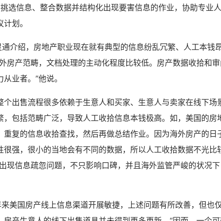
 完结挑选信息、整合数据并结构化出现要害信息的作业，协助专业
议计划。
 张灵通介绍，房地产职业现在就有典型的信息纷乱冗繁、人工本钱
海外房产范畴，文档处理的主动化程度比较低。房产数据收拾和审
力从业者。”他说。
整个出售流程很多依赖于生意人和买家、生意人与卖家在线下场
繁，包括范畴广泛，导致人工收拾信息本钱极高。如，美国的房
、重复的信息收拾查找，然后再做总结作业。因为海外房产的日
性很强，很小的当地会有不同的数据，所以人工收拾数据不光比
如出现信息疏忽问题，不只影响口碑，并且海外监管严峻的状况下
0 年来美国房产线上信息渠道开展敏捷，上述问题有所改善，但也
，房产生意人的线下出售道具并未得到更多更新。“因而，一个可