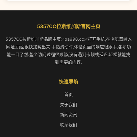
5357CC拉斯维加斯官网主页
5357CC拉斯维加斯品牌主页✅pa998.cc✅打开手机,在浏览器输入
网址,页面很快加载出来.手指滑动时,体验页面的响应很跟手,各项功
能一目了然.整个访问过程很顺畅,没有遇到卡顿或延迟,轻松就能找
到需要的内容.
快速导航
首页
关于我们
新闻资讯
联系我们