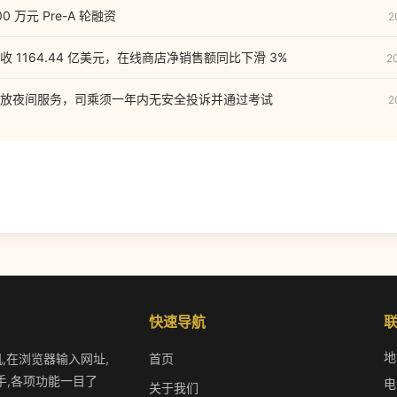
 万元 Pre-A 轮融资
2
 1164.44 亿美元，在线商店净销售额同比下滑 3%
2
放夜间服务，司乘须一年内无安全投诉并通过考试
2
快速导航
地
机,在浏览器输入网址,
首页
手,各项功能一目了
电
关于我们