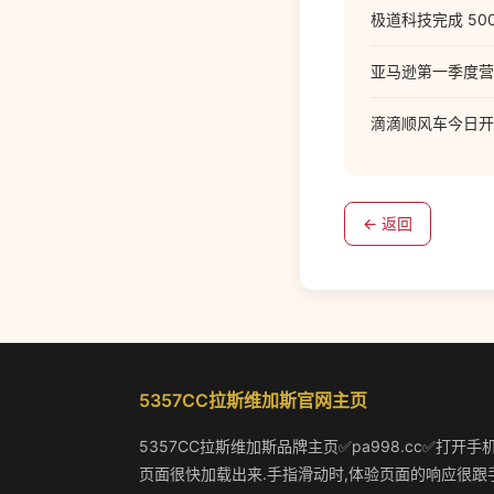
极道科技完成 5000
亚马逊第一季度营收
滴滴顺风车今日开
← 返回
5357CC拉斯维加斯官网主页
5357CC拉斯维加斯品牌主页✅pa998.cc✅打开手
页面很快加载出来.手指滑动时,体验页面的响应很跟