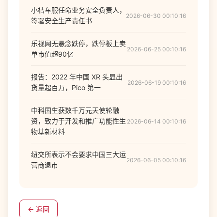
小桔车服任命业务安全负责人，
2026-06-30 00:10:16
签署安全生产责任书
乐视网无悬念跌停，跌停板上卖
2026-06-25 00:10:16
单市值超90亿
报告：2022 年中国 XR 头显出
2026-06-19 00:10:16
货量超百万，Pico 第一
中科国生获数千万元天使轮融
资，致力于开发和推广功能性生
2026-06-14 00:10:16
物基新材料
纽交所表示不会要求中国三大运
2026-06-05 00:10:16
营商退市
← 返回