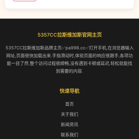
5357CC拉斯维加斯官网主页
5357CC拉斯维加斯品牌主页✅pa998.cc✅打开手机,在浏览器输入
网址,页面很快加载出来.手指滑动时,体验页面的响应很跟手,各项功
能一目了然.整个访问过程很顺畅,没有遇到卡顿或延迟,轻松就能找
到需要的内容.
快速导航
首页
关于我们
新闻资讯
联系我们