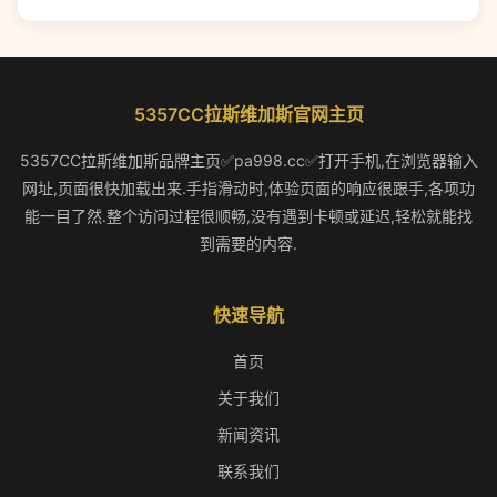
5357CC拉斯维加斯官网主页
5357CC拉斯维加斯品牌主页✅pa998.cc✅打开手机,在浏览器输入
网址,页面很快加载出来.手指滑动时,体验页面的响应很跟手,各项功
能一目了然.整个访问过程很顺畅,没有遇到卡顿或延迟,轻松就能找
到需要的内容.
快速导航
首页
关于我们
新闻资讯
联系我们