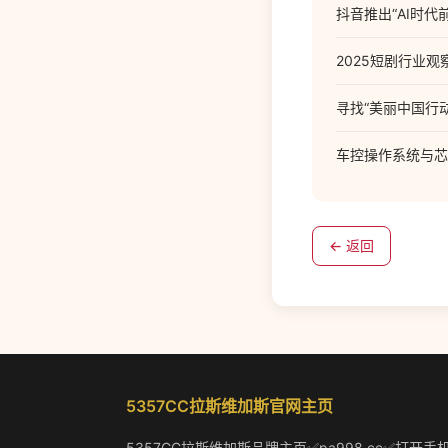
抖音推出“AI时
2025短剧行业
寻找“美丽中国行
车控操作系统与芯
← 返回
5357CC拉斯维加斯官网主页
5357CC拉斯维加斯品牌主页✅pa998.cc✅打开手