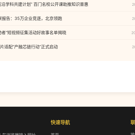
代前沿学科共建计划” 百门名校公开课助推知识普惠
2
观察报告：35万企业竞逐，北京领跑
2
动者”短视频征集活动好故事名单揭晓
2
片适配“产融芯链行动”正式启动
2
快速导航
地
机,在浏览器输入网址,
首页