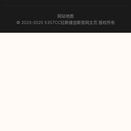
网站地图
© 2023–2025 5357CC拉斯维加斯官网主页 版权所有