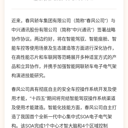
近来，春风轿车集团有限公司（简称“春风公司”）与
中兴通讯股份有限公司（简称“中兴通讯”）签署战略
协作协议。两边约好，将在智能驾驭、智能座舱、智
能车控等使用场景及生态建造等方面进行深化协作，
在高性能芯片和车联网等范畴展开多种适宜方式的产
品和立异协作，并携手加强智能网联轿车电子电气架
构演进技能研究。
春风公司具有彻底自主的安全车控操作系统开发及使
用才能，“十四五”期间将完结智能驾驭操作系统渠道
及使用才能建造。智能化技能方面，春风公司自主打
造了我国首个全新一代中心集中式SOA电子电气架
构。该SOA完成1个中心才智大脑和4个区域控制