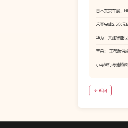
日本东京车展：Nissa
禾赛完成2.5亿
华为：共建智能世
苹果： 正帮助供
小马智行与速腾聚
← 返回