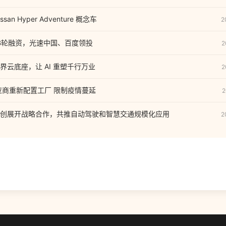
n Hyper Adventure 概念车
2
元B轮融资，光速中国、百度领投
2
界云底座，让 AI 重塑千行万业
2
应商重新配置工厂 限制疫情蔓延
2
创展开战略合作，共推自动驾驶和智慧交通规模化应用
2