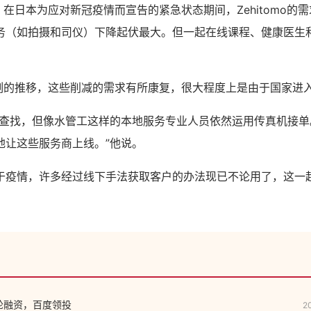
表明，在日本为应对新冠疫情而宣告的紧急状态期间，Zehitomo的
务（如拍摄和司仪）下降起伏最大。但一起在线课程、健康医生
着时刻的推移，这些削减的需求有所康复，很大程度上是由于国家进
上查找，但像水管工这样的本地服务专业人员依然运用传真机接单
地让这些服务商上线。”他说。
于疫情，许多经过线下手法获取客户的办法现已不论用了，这一
。
轮融资，百度领投
2