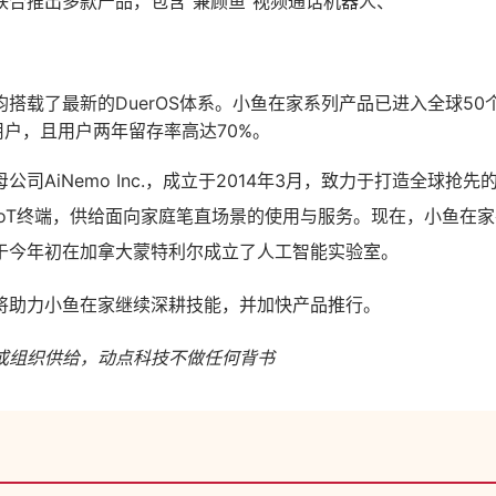
联合推出多款产品，包含“兼顾鱼”视频通话机器人、
搭载了最新的DuerOS体系。小鱼在家系列产品已进入全球50
用户，且用户两年留存率高达70%。
公司AiNemo Inc.，成立于2014年3月，致力于打造全球抢
IoT终端，供给面向家庭笔直场景的使用与服务。现在，小鱼在
于今年初在加拿大蒙特利尔成立了人工智能实验室。
将助力小鱼在家继续深耕技能，并加快产品推行。
或组织供给，动点科技不做任何背书