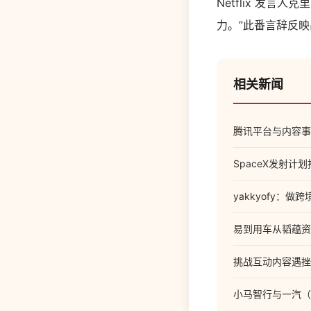
Netflix 发
力。”此番言辞反映出
相关新闻
腾讯平台与内容事
SpaceX发射
yakkyofy：
易到用车从韬蕴资
挑战互动内容遇挫，N
小马智行与一汽（