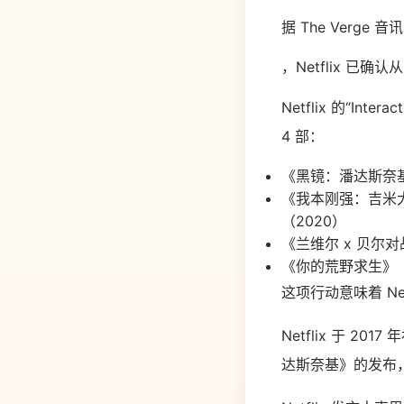
据 The Verge 音讯
，Netflix 已
Netflix 的“In
4 部：
《黑镜：潘达斯奈基》（B
《我本刚强：吉米大战牧师》
（2020）
《兰维尔 x 贝尔对战荒野
《你的荒野求生》（Yo
这项行动意味着 N
Netflix 于
达斯奈基》的发布