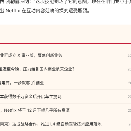
言人克里西·凯勒赫表明：“这项技能到达了它的意图，现在在咱们专心
 Netflix 在互动内容范畴的探究遭受瓶颈。
业群成立 X 事业部，聚焦创新业务
2
计划推迟至今晚，压力给到国内商业航天企业？
2
做跨境电商，一步就够了|创业
2
本获得数千万资金后开启车主提现
2
etflix 将于 12 月下架几乎所有资源
2
南京）达成战略合作，推进 L4 级自动驾驶技术应用落地
2