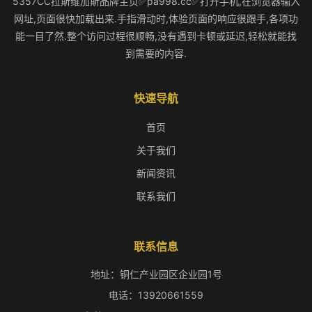
5357CC拉斯维加斯品牌主页✅pa998.cc✅打开手机,在浏览器输入
网址,页面很快加载出来.手指滑动时,体验页面的响应很跟手,各项功
能一目了然.整个访问过程很顺畅,没有遇到卡顿或延迟,轻松就能找
到需要的内容.
快速导航
首页
关于我们
新闻资讯
联系我们
联系信息
地址：铜仁产业园区企业园1号
电话：13920661559