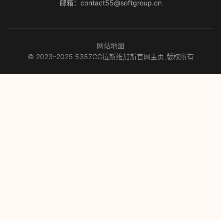
邮箱：contact55@softgroup.cn
网站地图
© 2023–2025 5357CC拉斯维加斯官网主页 版权所有