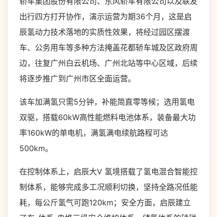
轿车集团股份有限公司、东风轿车有限公司以及联友
出行四方打开协作，演示运营为期36个月，这是启
辰氢动力技术落地的实质性效果，将经过园区摆渡
车、公务用车等多种方法掩盖花都轿车城及区政府周
边，往复广州白云机场、广州北站等中心区域，后续
将逐步推广到广州市区全面运营。
该车加满氢只需5分钟，补能简直零等候；选用氢电
双驱，搭载60kW高性能燃料电池体系，装备最大功
率160kW的单电机，满氢满电续航路程可达
500km。
在控制体系上，启辰大V 氢境搭载了氢电混合智能控
制体系，能够完成多工况顺利切换，坚持全路况低能
耗，每公斤氢气可跑120km；安全方面，启辰建立