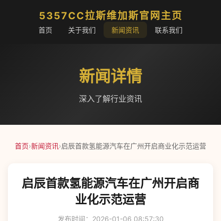
5357CC拉斯维加斯官网主页
首页
关于我们
新闻资讯
联系我们
新闻详情
深入了解行业资讯
首页
›
新闻资讯
›
启辰首款氢能源汽车在广州开启商业化示范运营
启辰首款氢能源汽车在广州开启商
业化示范运营
发布时间：2026-01-06 08:57:30