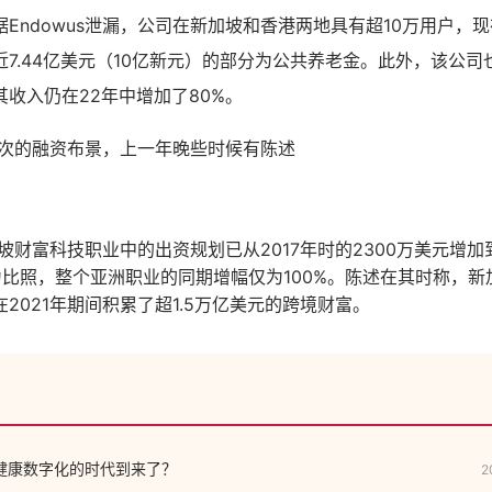
Endowus泄漏，公司在新加坡和香港两地具有超10万用户，现
7.44亿美元（10亿新元）的部分为公共养老金。此外，该公
收入仍在22年中增加了80%。
次的融资布景，上一年晚些时候有陈述
坡财富科技职业中的出资规划已从
2017
年时的
2300
万美元增加
为比照，整个亚洲职业的同期增幅仅为
100%
。陈述在其时称，新
在
2021
年期间积累了超
1.5
万亿美元的跨境财富。
】健康数字化的时代到来了？
2