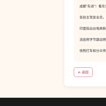
成都“东进”！看
告别主驾安全员，
印度拟出台电商新
消息称字节跳动将自
快狗打车和分众传
← 返回