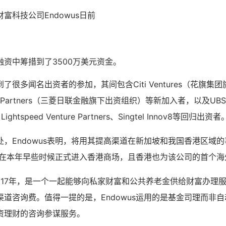
富科技公司Endowus日前
资中筹措到了3500万美元资金。
了很多闻名出资者的参加，其间包含Citi Ventures（花旗集
tion Partners（三菱日联金融旗下出资组织）等新加入者，以及UBS 
s、Lightspeed Venture Partners、Singtel Innov8等回归出资者
，Endowus表明，将用其提高渠道在新加坡和我国香港区域
s曾在本年早些时候正式进入香港商场，且香港也为该公司的首个
于2017年，是一个一起能够向私家财富和公共养老金供给财富办理
道咨询费。值得一提的是，Endowus运用的是基金司理而非自
资理财的咨询参谋服务。