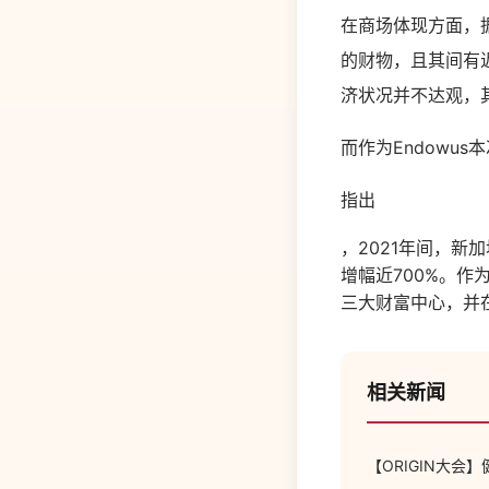
在商场体现方面，据
的财物，且其间有近
济状况并不达观，其
而作为
Endowus
本
指出
，
2021
年间，新加
增幅近
700%
。作
三大财富中心，并
相关新闻
【ORIGIN大会