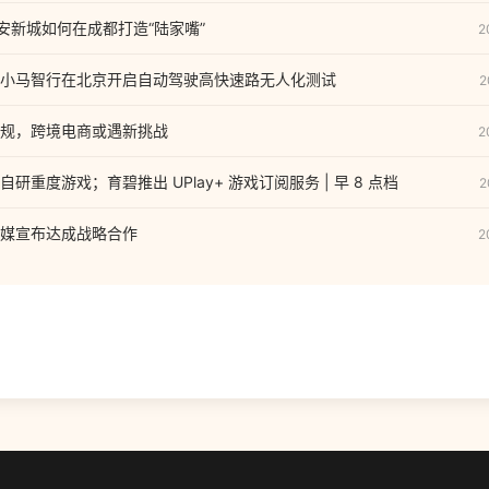
东安新城如何在成都打造“陆家嘴”
2
小马智行在北京开启自动驾驶高快速路无人化测试
2
规，跨境电商或遇新挑战
2
研重度游戏；育碧推出 UPlay+ 游戏订阅服务 | 早 8 点档
2
媒宣布达成战略合作
2