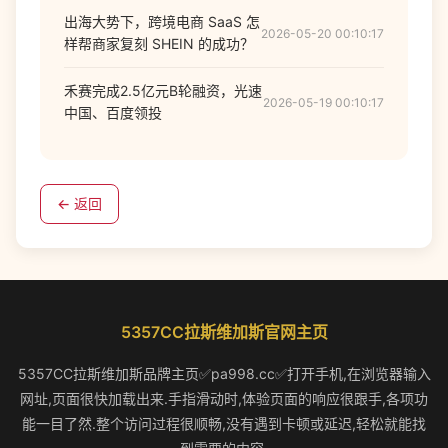
出海大势下，跨境电商 SaaS 怎
2026-05-20 00:10:17
样帮商家复刻 SHEIN 的成功？
禾赛完成2.5亿元B轮融资，光速
2026-05-19 00:10:17
中国、百度领投
← 返回
5357CC拉斯维加斯官网主页
5357CC拉斯维加斯品牌主页✅pa998.cc✅打开手机,在浏览器输入
网址,页面很快加载出来.手指滑动时,体验页面的响应很跟手,各项功
能一目了然.整个访问过程很顺畅,没有遇到卡顿或延迟,轻松就能找